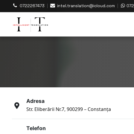
0722267473
intel.translation@icloud.com
072
Adresa
Str. Eliberării Nr.7, 900299 – Constanța
Telefon